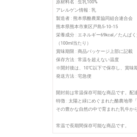
原材料名 : 生乳100%
アレルゲン情報 : 乳
製造者 : 熊本県酪農業協同組合連合会
熊本県熊本市東区戸島5-10-15
栄養成分 : エネルギー69kcal／たんぱく
（100ml当たり）
賞味期限 : 商品パッケージ上部に記載
保存方法 : 常温を超えない温度
※開封後は、10℃以下で保存し、賞味
発送方法 : 宅急便
開封前は常温保存可能な商品です。配
特徴 : 太陽と緑にめぐまれた酪農地帯
その豊かな自然の中で育まれた乳牛か
常温で長期間保存可能な商品です。