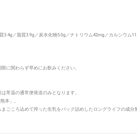
質3.4g／脂質3.9g／炭水化物5.0g／ナトリウム42mg／カルシウム11
期限に関わらず早めにお飲みください。
達は常温の通常便発送のみとなります。
「熊本」。
らまごころ込めて搾った生乳をパック詰めしたロングライフの成分